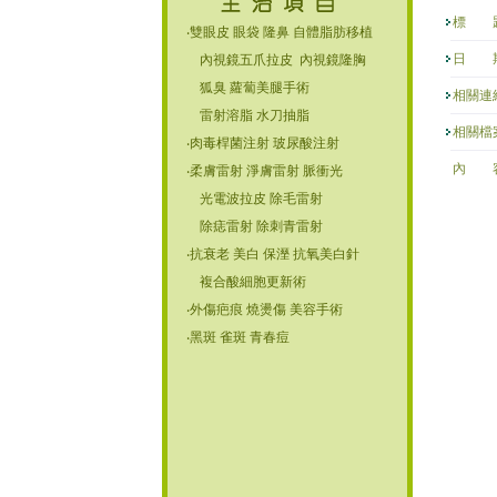
標 題
‧雙眼皮 眼袋 隆鼻 自體脂肪移植
日 期
內視鏡五爪拉皮 內視鏡隆胸
狐臭 蘿蔔美腿手術
相關連
雷射溶脂 水刀抽脂
相關檔
‧肉毒桿菌注射 玻尿酸注射
內 容
‧柔膚雷射 淨膚雷射 脈衝光
光電波拉皮 除毛雷射
除痣雷射 除刺青雷射
‧抗衰老 美白 保溼 抗氧美白針
複合酸細胞更新術
‧外傷疤痕 燒燙傷 美容手術
‧黑斑 雀斑 青春痘