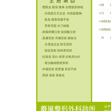
標 題
‧雙眼皮 眼袋 隆鼻 自體脂肪移植
日 期
內視鏡五爪拉皮 內視鏡隆胸
狐臭 蘿蔔美腿手術
相關連
雷射溶脂 水刀抽脂
相關檔
‧肉毒桿菌注射 玻尿酸注射
內 容
‧柔膚雷射 淨膚雷射 脈衝光
光電波拉皮 除毛雷射
除痣雷射 除刺青雷射
‧抗衰老 美白 保溼 抗氧美白針
複合酸細胞更新術
‧外傷疤痕 燒燙傷 美容手術
‧黑斑 雀斑 青春痘